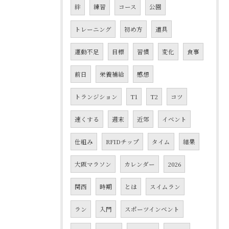
絆
練習
コース
公園
トレーニング
初め方
道具
運動不足
目標
習慣
変化
食事
前日
栄養補給
感想
トランジション
T1
T2
コツ
速くする
週末
近郊
イベント
仕組み
RFIDチップ
タイム
結果
大阪マラソン
カレンダー
2026
関西
時期
とは
スイムラン
ラン
入門
スポーツインベント