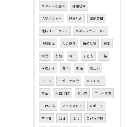
スポーツ参加者
健康経営
協賛メリット
記録計測
運動習慣
地域コミュニティ
スポーツツーリズム
地域観光
大会運営
信頼品質
完走
大会
参加
親子
子ども
一緒
何歳から
費用
準備
狭山池
チーム
スポーツ大会
エントリー
方法
R-ENTRY
使い方
申し込み方
二色の浜
アクアスロン
レポート
初心者
当日
流れ
自己肯定感