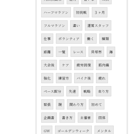
ハーフマラソン
初挑戦
３ヶ月
フルマラソン
違い
運営スタッフ
仕事
ボランティア
働く
種類
距離
一覧
レース
貝塚市
海
大会後
ケア
疲労回復
筋肉痛
強化
練習方
バイク後
疲れ
ペース配分
失速
戦略
走り方
緊張
親
関わり方
初めて
企画書
書き方
主催者
団体
GW
ゴールデンウィーク
メンタル