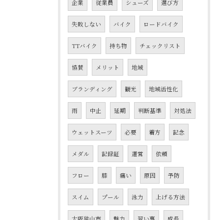
企業
従業員
シューズ
選び方
失敗しない
バイク
ロードバイク
TTバイク
持ち物
チェックリスト
協賛
メリット
地域
ブランディング
観光
地域活性化
雨
中止
延期
判断基準
対処法
ウェットスーツ
必要
着方
記念
メダル
記録証
運営
依頼
フロー
膝
痛い
原因
予防
スイム
プール
泳力
上げる方法
大阪狭山市
魅力
習い事
成長