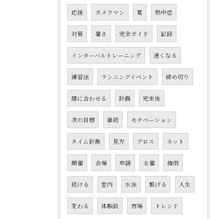
応援
カメラマン
夏
熱中症
対策
暑さ
完全ガイド
記録
インターバルトレーニング
速くなる
練習法
ランニングイベント
締め切り
間に合わせる
計画
完走後
次の目標
継続
モチベーション
タイム計測
見方
グロス
ネット
開催
会場
申請
主催
梅雨
続ける
室内
水泳
繋げる
人生
変わる
体験談
市場
トレンド