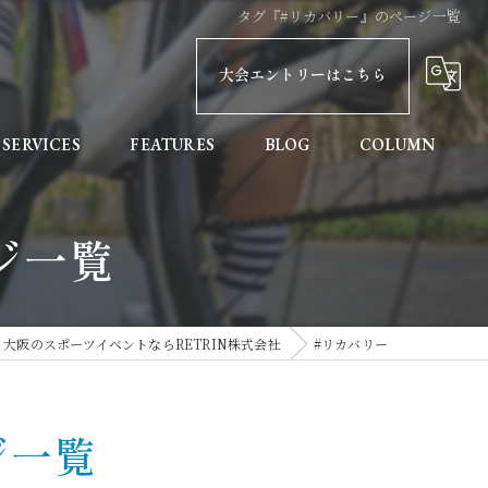
タグ『#リカバリー』のページ一覧
大会エントリーはこちら
SERVICES
FEATURES
BLOG
COLUMN
親子
ジ一覧
健康
初めての方へ
大阪のスポーツイベントならRETRIN株式会社
#リカバリー
協賛
記録計測
ジ一覧