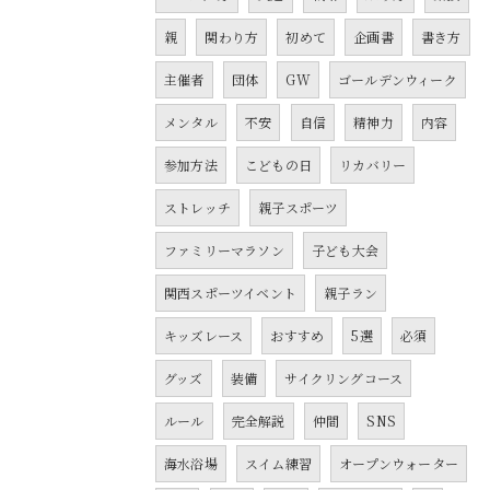
親
関わり方
初めて
企画書
書き方
主催者
団体
GW
ゴールデンウィーク
メンタル
不安
自信
精神力
内容
参加方法
こどもの日
リカバリー
ストレッチ
親子スポーツ
ファミリーマラソン
子ども大会
関西スポーツイベント
親子ラン
キッズレース
おすすめ
5選
必須
グッズ
装備
サイクリングコース
ルール
完全解説
仲間
SNS
海水浴場
スイム練習
オープンウォーター