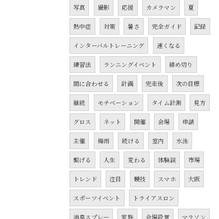
写真
撮影
応援
カメラマン
夏
熱中症
対策
暑さ
完全ガイド
記録
インターバルトレーニング
速くなる
練習法
ランニングイベント
締め切り
間に合わせる
計画
完走後
次の目標
継続
モチベーション
タイム計測
見方
グロス
ネット
開催
会場
申請
主催
梅雨
続ける
室内
水泳
繋げる
人生
変わる
体験談
市場
トレンド
注目
競技
スマホ
大阪
スポーツイベント
トライアスロン
消臭スプレー
家族
会場設営
マラソン