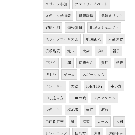
スポーツ参加
ファミリーイベント
スポーツ参加者
健康経営
協賛メリット
記録計測
運動習慣
地域コミュニティ
スポーツツーリズム
地域観光
大会運営
信頼品質
完走
大会
参加
親子
子ども
一緒
何歳から
費用
準備
狭山池
チーム
スポーツ大会
エントリー
方法
R-ENTRY
使い方
申し込み方
二色の浜
アクアスロン
レポート
初心者
当日
流れ
自己肯定感
絆
練習
コース
公園
トレーニング
初め方
道具
運動不足