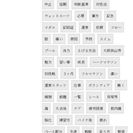
中止
延期
判断基準
対処法
ウェットスーツ
必要
着方
記念
メダル
記録証
運営
依頼
フロー
膝
痛い
原因
予防
スイム
プール
泳力
上げる方法
大阪狭山市
魅力
習い事
成長
ハーフマラソン
初挑戦
３ヶ月
フルマラソン
違い
運営スタッフ
仕事
ボランティア
働く
種類
距離
一覧
レース
貝塚市
海
大会後
ケア
疲労回復
筋肉痛
強化
練習方
バイク後
疲れ
ペース配分
失速
戦略
走り方
緊張