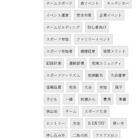
チームスポーツ
食イベント
キッチンカー
イベント運営
安全対策
企業イベント
チームビルディング
初心者向け
スポーツ参加
ファミリーイベント
スポーツ参加者
健康経営
協賛メリット
記録計測
運動習慣
地域コミュニティ
スポーツツーリズム
地域観光
大会運営
信頼品質
完走
大会
参加
親子
子ども
一緒
何歳から
費用
準備
狭山池
チーム
スポーツ大会
エントリー
方法
R-ENTRY
使い方
申し込み方
二色の浜
アクアスロン