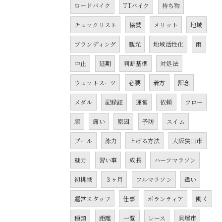
ロードバイク
TTバイク
持ち物
チェックリスト
協賛
メリット
地域
ブランディング
観光
地域活性化
雨
中止
延期
判断基準
対処法
ウェットスーツ
必要
着方
記念
メダル
記録証
運営
依頼
フロー
膝
痛い
原因
予防
スイム
プール
泳力
上げる方法
大阪狭山市
魅力
習い事
成長
ハーフマラソン
初挑戦
３ヶ月
フルマラソン
違い
運営スタッフ
仕事
ボランティア
働く
種類
距離
一覧
レース
貝塚市