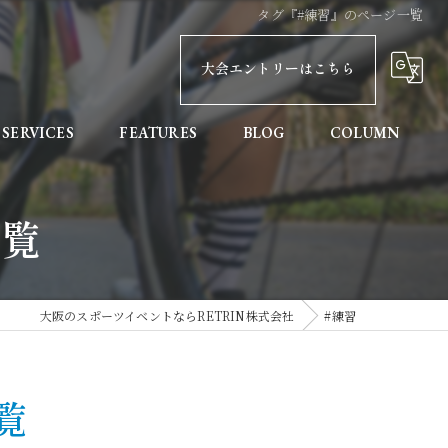
タグ『#練習』のページ一覧
大会エントリーはこちら
SERVICES
FEATURES
BLOG
COLUMN
親子
一覧
健康
初めての方へ
大阪のスポーツイベントならRETRIN株式会社
#練習
協賛
記録計測
覧