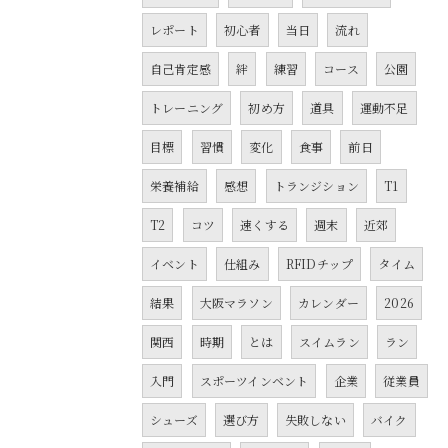
レポート
初心者
当日
流れ
自己肯定感
絆
練習
コース
公園
トレーニング
初め方
道具
運動不足
目標
習慣
変化
食事
前日
栄養補給
感想
トランジション
T1
T2
コツ
速くする
週末
近郊
イベント
仕組み
RFIDチップ
タイム
結果
大阪マラソン
カレンダー
2026
関西
時期
とは
スイムラン
ラン
入門
スポーツインベント
企業
従業員
シューズ
選び方
失敗しない
バイク