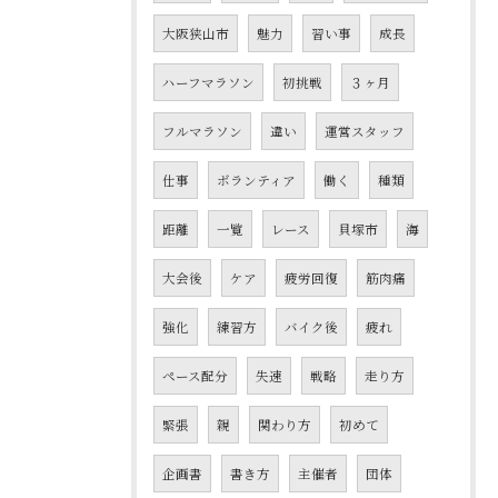
大阪狭山市
魅力
習い事
成長
ハーフマラソン
初挑戦
３ヶ月
フルマラソン
違い
運営スタッフ
仕事
ボランティア
働く
種類
距離
一覧
レース
貝塚市
海
大会後
ケア
疲労回復
筋肉痛
強化
練習方
バイク後
疲れ
ペース配分
失速
戦略
走り方
緊張
親
関わり方
初めて
企画書
書き方
主催者
団体