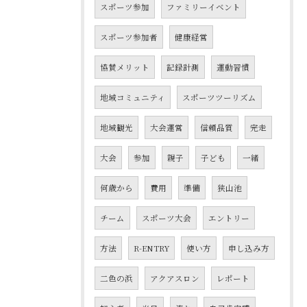
スポーツ参加
ファミリーイベント
スポーツ参加者
健康経営
協賛メリット
記録計測
運動習慣
地域コミュニティ
スポーツツーリズム
地域観光
大会運営
信頼品質
完走
大会
参加
親子
子ども
一緒
何歳から
費用
準備
狭山池
チーム
スポーツ大会
エントリー
方法
R-ENTRY
使い方
申し込み方
二色の浜
アクアスロン
レポート