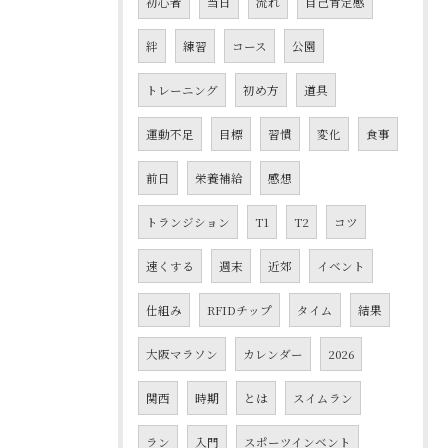
初心者
当日
流れ
自己肯定感
絆
練習
コース
公園
トレーニング
初め方
道具
運動不足
目標
習慣
変化
食事
前日
栄養補給
感想
トランジション
T1
T2
コツ
速くする
週末
近郊
イベント
仕組み
RFIDチップ
タイム
結果
大阪マラソン
カレンダー
2026
関西
時期
とは
スイムラン
ラン
入門
スポーツインベント