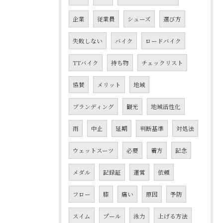
企業
従業員
シューズ
選び方
失敗しない
バイク
ロードバイク
TTバイク
持ち物
チェックリスト
協賛
メリット
地域
ブランディング
観光
地域活性化
雨
中止
延期
判断基準
対処法
ウェットスーツ
必要
着方
記念
メダル
記録証
運営
依頼
フロー
膝
痛い
原因
予防
スイム
プール
泳力
上げる方法