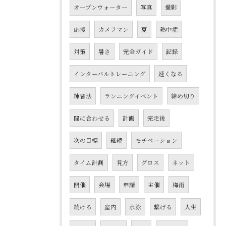
オープンウォーター
写真
撮影
応援
カメラマン
夏
熱中症
対策
暑さ
完全ガイド
記録
インターバルトレーニング
速くなる
練習法
ランニングイベント
締め切り
間に合わせる
計画
完走後
次の目標
継続
モチベーション
タイム計測
見方
グロス
ネット
開催
会場
申請
主催
梅雨
続ける
室内
水泳
繋げる
人生