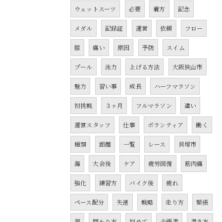
ウェットスーツ
必要
着方
記念
メダル
記録証
運営
依頼
フロー
膝
痛い
原因
予防
スイム
プール
泳力
上げる方法
大阪狭山市
魅力
習い事
成長
ハーフマラソン
初挑戦
３ヶ月
フルマラソン
違い
運営スタッフ
仕事
ボランティア
働く
種類
距離
一覧
レース
貝塚市
海
大会後
ケア
疲労回復
筋肉痛
強化
練習方
バイク後
疲れ
ペース配分
失速
戦略
走り方
緊張
親
関わり方
初めて
企画書
書き方