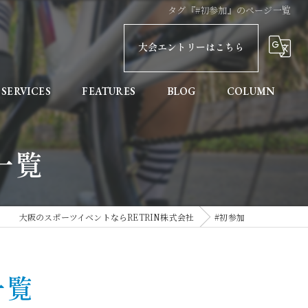
タグ『#初参加』のページ一覧
大会エントリーはこちら
SERVICES
FEATURES
BLOG
COLUMN
親子
一覧
健康
初めての方へ
大阪のスポーツイベントならRETRIN株式会社
#初参加
協賛
記録計測
一覧