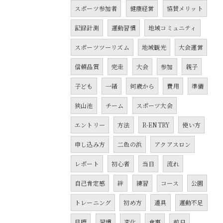
スポーツ参加者
健康経営
協賛メリット
記録計測
運動習慣
地域コミュニティ
スポーツツーリズム
地域観光
大会運営
信頼品質
完走
大会
参加
親子
子ども
一緒
何歳から
費用
準備
狭山池
チーム
スポーツ大会
エントリー
方法
R-ENTRY
使い方
申し込み方
二色の浜
アクアスロン
レポート
初心者
当日
流れ
自己肯定感
絆
練習
コース
公園
トレーニング
初め方
道具
運動不足
目標
習慣
変化
食事
前日