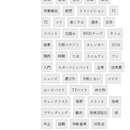
栄養補給
感想
トランジション
T1
T2
コツ
速くする
週末
近郊
イベント
仕組み
RFIDチップ
タイム
結果
大阪マラソン
カレンダー
2026
関西
時期
とは
スイムラン
ラン
入門
スポーツインベント
企業
従業員
シューズ
選び方
失敗しない
バイク
ロードバイク
TTバイク
持ち物
チェックリスト
協賛
メリット
地域
ブランディング
観光
地域活性化
雨
中止
延期
判断基準
対処法