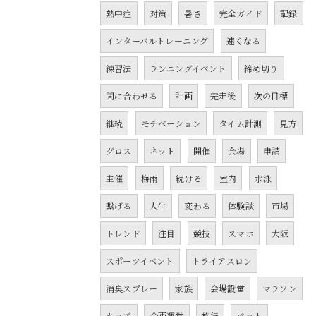
熱中症
対策
暑さ
完全ガイド
記録
インターバルトレーニング
速くなる
練習法
ランニングイベント
締め切り
間に合わせる
計画
完走後
次の目標
継続
モチベーション
タイム計測
見方
グロス
ネット
開催
会場
申請
主催
梅雨
続ける
室内
水泳
繋げる
人生
変わる
体験談
市場
トレンド
注目
競技
スマホ
大阪
スポーツイベント
トライアスロン
消臭スプレー
家族
会場設営
マラソン
キッズ
企画運営
旅行
ペット