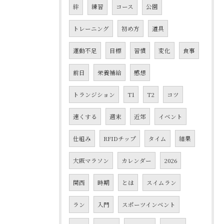
絆
練習
コース
公園
トレーニング
初め方
道具
運動不足
目標
習慣
変化
食事
前日
栄養補給
感想
トランジション
T1
T2
コツ
速くする
週末
近郊
イベント
仕組み
RFIDチップ
タイム
結果
大阪マラソン
カレンダー
2026
関西
時期
とは
スイムラン
ラン
入門
スポーツインベント