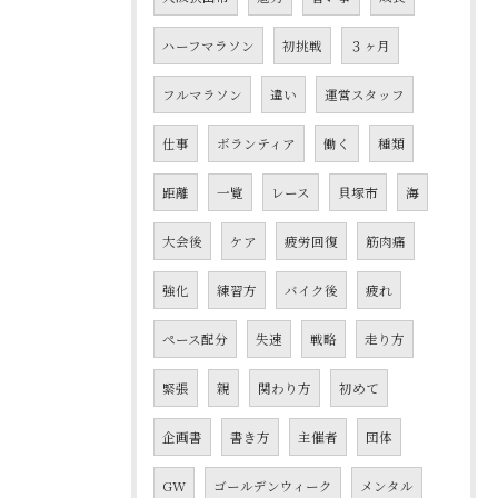
ハーフマラソン
初挑戦
３ヶ月
フルマラソン
違い
運営スタッフ
仕事
ボランティア
働く
種類
距離
一覧
レース
貝塚市
海
大会後
ケア
疲労回復
筋肉痛
強化
練習方
バイク後
疲れ
ペース配分
失速
戦略
走り方
緊張
親
関わり方
初めて
企画書
書き方
主催者
団体
GW
ゴールデンウィーク
メンタル