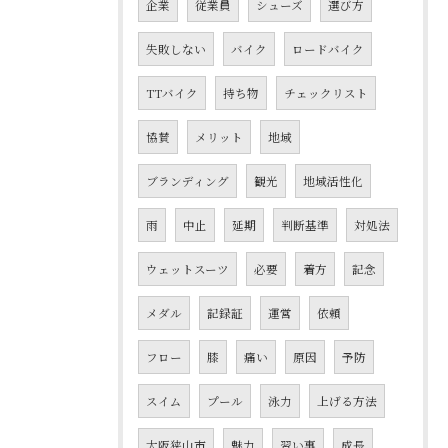
企業
従業員
シューズ
選び方
失敗しない
バイク
ロードバイク
TTバイク
持ち物
チェックリスト
協賛
メリット
地域
ブランディング
観光
地域活性化
雨
中止
延期
判断基準
対処法
ウェットスーツ
必要
着方
記念
メダル
記録証
運営
依頼
フロー
膝
痛い
原因
予防
スイム
プール
泳力
上げる方法
大阪狭山市
魅力
習い事
成長