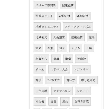
スポーツ参加者
健康経営
協賛メリット
記録計測
運動習慣
地域コミュニティ
スポーツツーリズム
地域観光
大会運営
信頼品質
完走
大会
参加
親子
子ども
一緒
何歳から
費用
準備
狭山池
チーム
スポーツ大会
エントリー
方法
R-ENTRY
使い方
申し込み方
二色の浜
アクアスロン
レポート
初心者
当日
流れ
自己肯定感