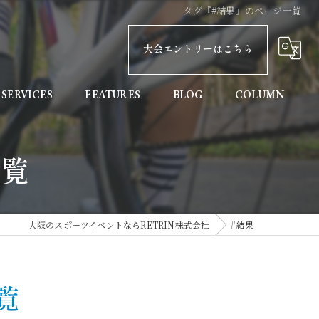
タグ『#結果』のページ一覧
大会エントリーはこちら
SERVICES
FEATURES
BLOG
COLUMN
親子
一覧
健康
初めての方へ
大阪のスポーツイベントならRETRIN株式会社
#結果
協賛
記録計測
覧