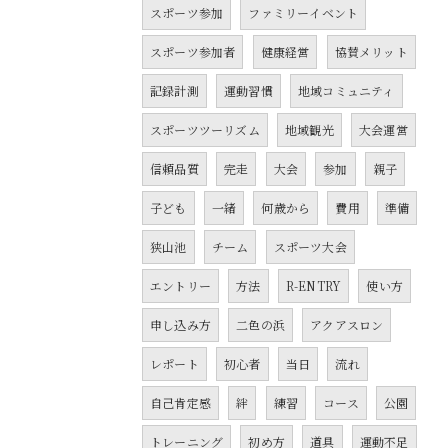
スポーツ参加
ファミリーイベント
スポーツ参加者
健康経営
協賛メリット
記録計測
運動習慣
地域コミュニティ
スポーツツーリズム
地域観光
大会運営
信頼品質
完走
大会
参加
親子
子ども
一緒
何歳から
費用
準備
狭山池
チーム
スポーツ大会
エントリー
方法
R-ENTRY
使い方
申し込み方
二色の浜
アクアスロン
レポート
初心者
当日
流れ
自己肯定感
絆
練習
コース
公園
トレーニング
初め方
道具
運動不足