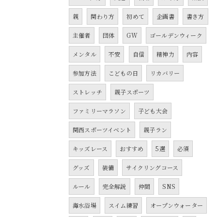
親
関わり方
初めて
企画書
書き方
主催者
団体
GW
ゴールデンウィーク
メンタル
不安
自信
精神力
内容
参加方法
こどもの日
リカバリー
ストレッチ
親子スポーツ
ファミリーマラソン
子ども大会
関西スポーツイベント
親子ラン
キッズレース
おすすめ
5選
必須
グッズ
装備
サイクリングコース
ルール
完全解説
仲間
SNS
海水浴場
スイム練習
オープンウォーター