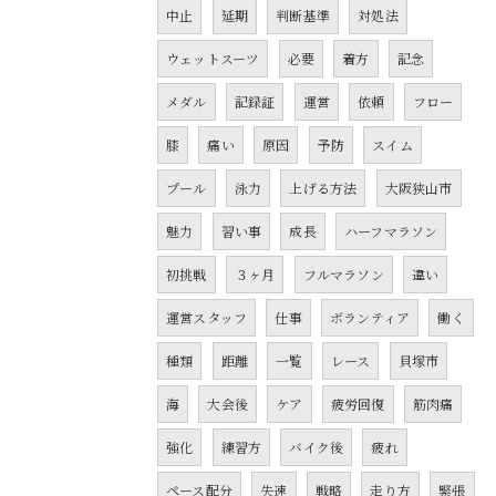
中止
延期
判断基準
対処法
ウェットスーツ
必要
着方
記念
メダル
記録証
運営
依頼
フロー
膝
痛い
原因
予防
スイム
プール
泳力
上げる方法
大阪狭山市
魅力
習い事
成長
ハーフマラソン
初挑戦
３ヶ月
フルマラソン
違い
運営スタッフ
仕事
ボランティア
働く
種類
距離
一覧
レース
貝塚市
海
大会後
ケア
疲労回復
筋肉痛
強化
練習方
バイク後
疲れ
ペース配分
失速
戦略
走り方
緊張