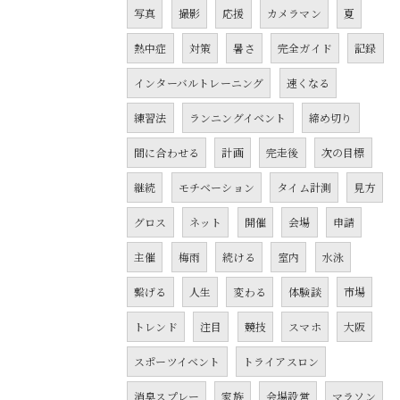
写真
撮影
応援
カメラマン
夏
熱中症
対策
暑さ
完全ガイド
記録
インターバルトレーニング
速くなる
練習法
ランニングイベント
締め切り
間に合わせる
計画
完走後
次の目標
継続
モチベーション
タイム計測
見方
グロス
ネット
開催
会場
申請
主催
梅雨
続ける
室内
水泳
繋げる
人生
変わる
体験談
市場
トレンド
注目
競技
スマホ
大阪
スポーツイベント
トライアスロン
消臭スプレー
家族
会場設営
マラソン