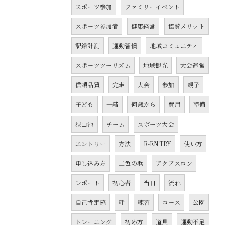
スポーツ参加
ファミリーイベント
スポーツ参加者
健康経営
協賛メリット
記録計測
運動習慣
地域コミュニティ
スポーツツーリズム
地域観光
大会運営
信頼品質
完走
大会
参加
親子
子ども
一緒
何歳から
費用
準備
狭山池
チーム
スポーツ大会
エントリー
方法
R-ENTRY
使い方
申し込み方
二色の浜
アクアスロン
レポート
初心者
当日
流れ
自己肯定感
絆
練習
コース
公園
トレーニング
初め方
道具
運動不足