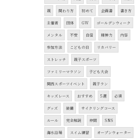
親
関わり方
初めて
企画書
書き方
主催者
団体
GW
ゴールデンウィーク
メンタル
不安
自信
精神力
内容
参加方法
こどもの日
リカバリー
ストレッチ
親子スポーツ
ファミリーマラソン
子ども大会
関西スポーツイベント
親子ラン
キッズレース
おすすめ
5選
必須
グッズ
装備
サイクリングコース
ルール
完全解説
仲間
SNS
海水浴場
スイム練習
オープンウォーター