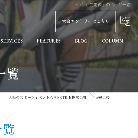
タグ『#完走後』のページ一覧
大会エントリーはこちら
SERVICES
FEATURES
BLOG
COLUMN
親子
一覧
健康
初めての方へ
大阪のスポーツイベントならRETRIN株式会社
#完走後
協賛
記録計測
一覧