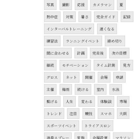
写真
撮影
応援
カメラマン
夏
熱中症
対策
暑さ
完全ガイド
記録
インターバルトレーニング
速くなる
練習法
ランニングイベント
締め切り
間に合わせる
計画
完走後
次の目標
継続
モチベーション
タイム計測
見方
グロス
ネット
開催
会場
申請
主催
梅雨
続ける
室内
水泳
繋げる
人生
変わる
体験談
市場
トレンド
注目
競技
スマホ
大阪
スポーツイベント
トライアスロン
消臭スプレー
家族
会場設営
マラソン