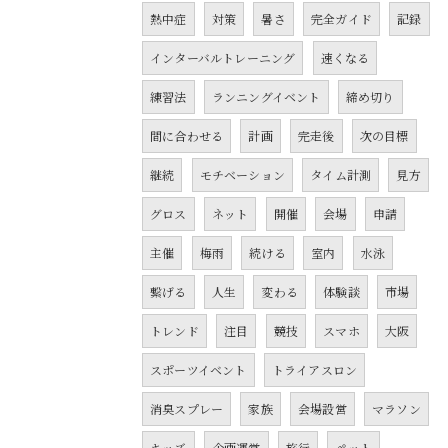
熱中症
対策
暑さ
完全ガイド
記録
インターバルトレーニング
速くなる
練習法
ランニングイベント
締め切り
間に合わせる
計画
完走後
次の目標
継続
モチベーション
タイム計測
見方
グロス
ネット
開催
会場
申請
主催
梅雨
続ける
室内
水泳
繋げる
人生
変わる
体験談
市場
トレンド
注目
競技
スマホ
大阪
スポーツイベント
トライアスロン
消臭スプレー
家族
会場設営
マラソン
キッズ
企画運営
旅行
ペット