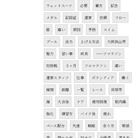
ウェットスーツ
必要
着方
記念
メダル
記録証
運営
依頼
フロー
膝
痛い
原因
予防
スイム
プール
泳力
上げる方法
大阪狭山市
魅力
習い事
成長
ハーフマラソン
初挑戦
３ヶ月
フルマラソン
違い
運営スタッフ
仕事
ボランティア
働く
種類
距離
一覧
レース
貝塚市
海
大会後
ケア
疲労回復
筋肉痛
強化
練習方
バイク後
疲れ
ペース配分
失速
戦略
走り方
緊張
親
関わり方
初めて
企画書
書き方