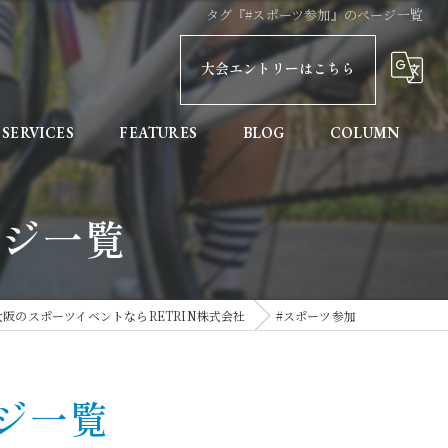
タグ『#スポーツ参加』のページ一覧
大会エントリーはこちら
SERVICES
FEATURES
BLOG
COLUMN
親子
ージ一覧
健康
初めての方へ
大阪のスポーツイベントならRETRIN株式会社
#スポーツ参加
協賛
記録計測
ジ一覧