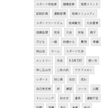
スポーツ参加者
健康経営
協賛メリット
記録計測
運動習慣
地域コミュニティ
スポーツツーリズム
地域観光
大会運営
信頼品質
完走
大会
参加
親子
子ども
一緒
何歳から
費用
準備
狭山池
チーム
スポーツ大会
エントリー
方法
R-ENTRY
使い方
申し込み方
二色の浜
アクアスロン
レポート
初心者
当日
流れ
自己肯定感
絆
練習
コース
公園
トレーニング
初め方
道具
運動不足
目標
習慣
変化
食事
前日