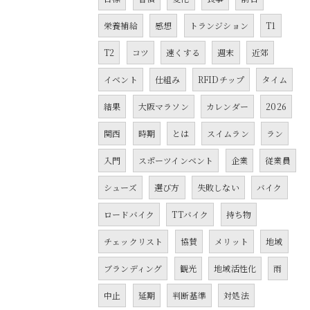
栄養補給
感想
トランジション
T1
T2
コツ
速くする
週末
近郊
イベント
仕組み
RFIDチップ
タイム
結果
大阪マラソン
カレンダー
2026
関西
時期
とは
スイムラン
ラン
入門
スポーツインベント
企業
従業員
シューズ
選び方
失敗しない
バイク
ロードバイク
TTバイク
持ち物
チェックリスト
協賛
メリット
地域
ブランディング
観光
地域活性化
雨
中止
延期
判断基準
対処法