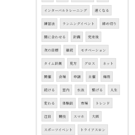
インターバルトレーニング
速くなる
練習法
ランニングイベント
締め切り
間に合わせる
計画
完走後
次の目標
継続
モチベーション
タイム計測
見方
グロス
ネット
開催
会場
申請
主催
梅雨
続ける
室内
水泳
繋げる
人生
変わる
体験談
市場
トレンド
注目
競技
スマホ
大阪
スポーツイベント
トライアスロン