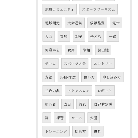
地域コミュニティ
スポーツツーリズム
地域観光
大会運営
信頼品質
完走
大会
参加
親子
子ども
一緒
何歳から
費用
準備
狭山池
チーム
スポーツ大会
エントリー
方法
R-ENTRY
使い方
申し込み方
二色の浜
アクアスロン
レポート
初心者
当日
流れ
自己肯定感
絆
練習
コース
公園
トレーニング
初め方
道具