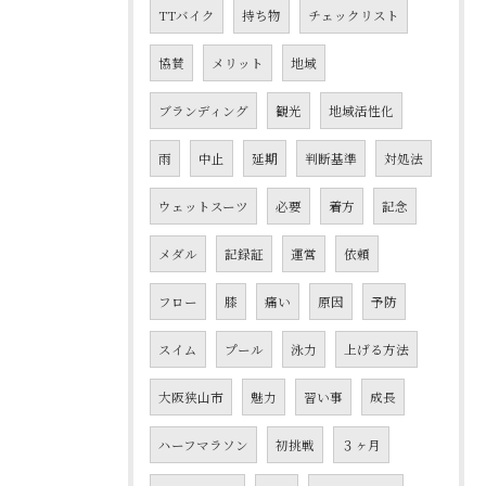
TTバイク
持ち物
チェックリスト
協賛
メリット
地域
ブランディング
観光
地域活性化
雨
中止
延期
判断基準
対処法
ウェットスーツ
必要
着方
記念
メダル
記録証
運営
依頼
フロー
膝
痛い
原因
予防
スイム
プール
泳力
上げる方法
大阪狭山市
魅力
習い事
成長
ハーフマラソン
初挑戦
３ヶ月