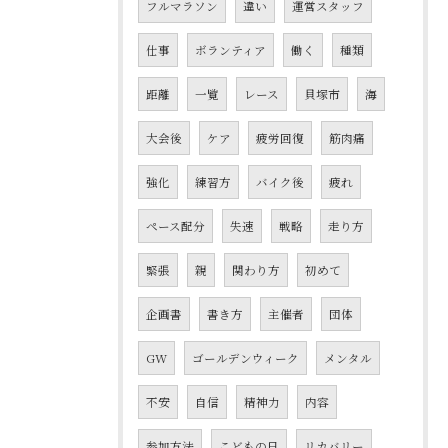
フルマラソン
違い
運営スタッフ
仕事
ボランティア
働く
種類
距離
一覧
レース
貝塚市
海
大会後
ケア
疲労回復
筋肉痛
強化
練習方
バイク後
疲れ
ペース配分
失速
戦略
走り方
緊張
親
関わり方
初めて
企画書
書き方
主催者
団体
GW
ゴールデンウィーク
メンタル
不安
自信
精神力
内容
参加方法
こどもの日
リカバリー