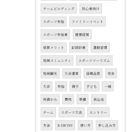
チームビルディング
初心者向け
スポーツ参加
ファミリーイベント
スポーツ参加者
健康経営
協賛メリット
記録計測
運動習慣
地域コミュニティ
スポーツツーリズム
地域観光
大会運営
信頼品質
完走
大会
参加
親子
子ども
一緒
何歳から
費用
準備
狭山池
チーム
スポーツ大会
エントリー
方法
R-ENTRY
使い方
申し込み方