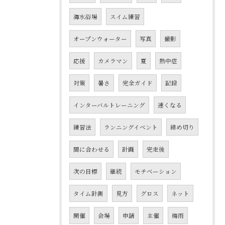
海水浴場
スイム練習
オープンウォーター
写真
撮影
応援
カメラマン
夏
熱中症
対策
暑さ
完全ガイド
記録
インターバルトレーニング
速くなる
練習法
ランニングイベント
締め切り
間に合わせる
計画
完走後
次の目標
継続
モチベーション
タイム計測
見方
グロス
ネット
開催
会場
申請
主催
梅雨