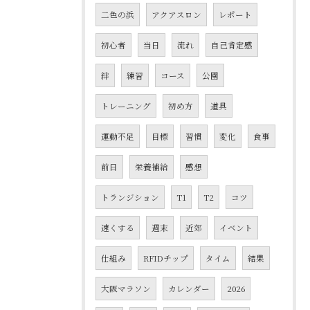
二色の浜
アクアスロン
レポート
初心者
当日
流れ
自己肯定感
絆
練習
コース
公園
トレーニング
初め方
道具
運動不足
目標
習慣
変化
食事
前日
栄養補給
感想
トランジション
T1
T2
コツ
速くする
週末
近郊
イベント
仕組み
RFIDチップ
タイム
結果
大阪マラソン
カレンダー
2026