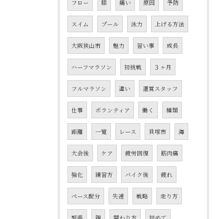
フロー
膝
痛い
原因
予防
スイム
プール
泳力
上げる方法
大阪狭山市
魅力
習い事
成長
ハーフマラソン
初挑戦
３ヶ月
フルマラソン
違い
運営スタッフ
仕事
ボランティア
働く
種類
距離
一覧
レース
貝塚市
海
大会後
ケア
疲労回復
筋肉痛
強化
練習方
バイク後
疲れ
ペース配分
失速
戦略
走り方
緊張
親
関わり方
初めて